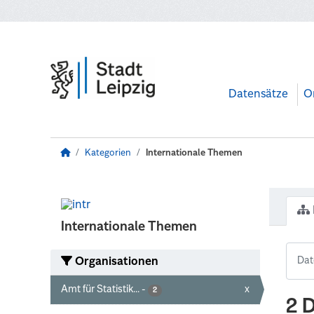
Zum Hauptinhalt wechseln
Datensätze
O
Kategorien
Internationale Themen
Internationale Themen
Organisationen
Amt für Statistik...
-
x
2
2 