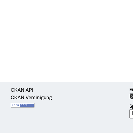
E
CKAN API
CKAN Vereinigung
S