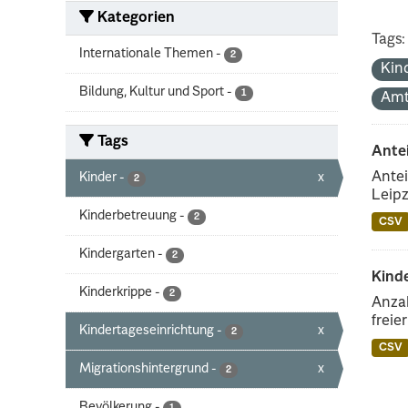
Kategorien
Tags:
Internationale Themen
-
2
Kin
Bildung, Kultur und Sport
-
1
Amt
Tags
Ante
Antei
Kinder
-
x
2
Leipz
Kinderbetreuung
-
2
CSV
Kindergarten
-
2
Kinde
Kinderkrippe
-
2
Anzah
freie
Kindertageseinrichtung
-
x
2
CSV
Migrationshintergrund
-
x
2
Bevölkerung
-