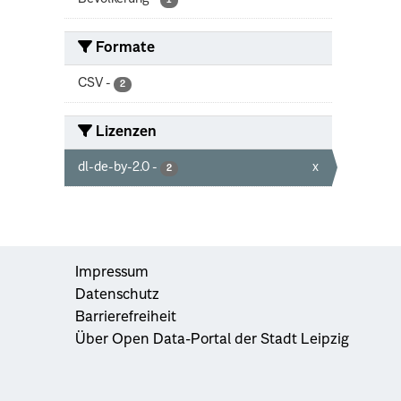
1
Formate
CSV
-
2
Lizenzen
dl-de-by-2.0
-
x
2
Impressum
Datenschutz
Barrierefreiheit
Über Open Data-Portal der Stadt Leipzig