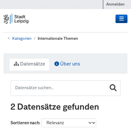
Zum Hauptinhalt wechseln
Anmelden
Kategorien
Internationale Themen
Datensätze
Über uns
2 Datensätze gefunden
Sortieren nach