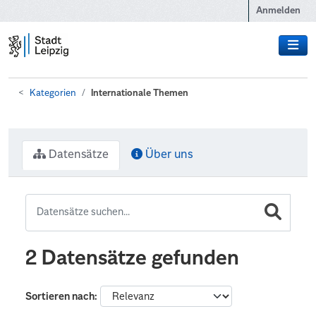
Zum Hauptinhalt wechseln
Anmelden
Kategorien
Internationale Themen
Datensätze
Über uns
2 Datensätze gefunden
Sortieren nach