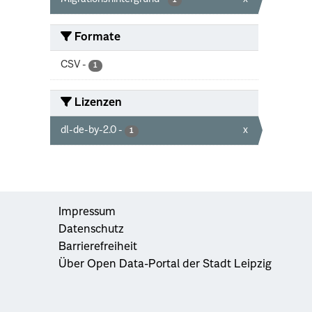
1
Formate
CSV
-
1
Lizenzen
dl-de-by-2.0
-
x
1
Impressum
Datenschutz
Barrierefreiheit
Über Open Data-Portal der Stadt Leipzig