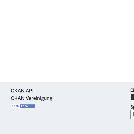
E
CKAN API
CKAN Vereinigung
S