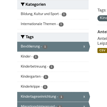
Kategorien
Tags:
Bildung, Kultur und Sport
-
1
Kin
Internationale Themen
-
1
Ante
Tags
Antei
Leipz
Bevölkerung
-
x
1
CSV
Kinder
-
1
Kinderbetreuung
-
1
Kindergarten
-
1
Kinderkrippe
-
1
Kindertageseinrichtung
-
x
1
Migrationshintergrund
-
x