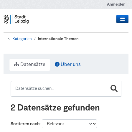
Zum Hauptinhalt wechseln
Anmelden
Kategorien
Internationale Themen
Datensätze
Über uns
2 Datensätze gefunden
Sortieren nach