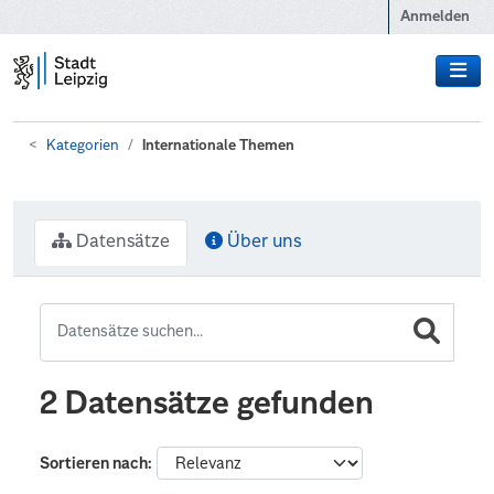
Zum Hauptinhalt wechseln
Anmelden
Kategorien
Internationale Themen
Datensätze
Über uns
2 Datensätze gefunden
Sortieren nach