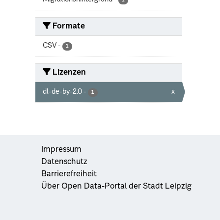
1
Formate
CSV
-
1
Lizenzen
dl-de-by-2.0
-
x
1
Impressum
Datenschutz
Barrierefreiheit
Über Open Data-Portal der Stadt Leipzig