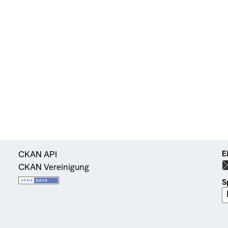
E
CKAN API
CKAN Vereinigung
S