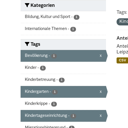
Kategorien
Tags:
Bildung, Kultur und Sport
-
1
Kin
Internationale Themen
-
1
Ante
Tags
Antei
Leipz
Bevölkerung
-
x
1
CSV
Kinder
-
1
Kinderbetreuung
-
1
Kindergarten
-
x
1
Kinderkrippe
-
1
Kindertageseinrichtung
-
x
1
Migrationshintergrund
-