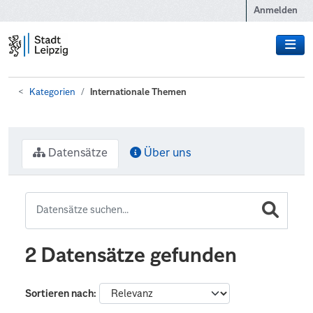
Zum Hauptinhalt wechseln
Anmelden
Kategorien
Internationale Themen
Datensätze
Über uns
2 Datensätze gefunden
Sortieren nach