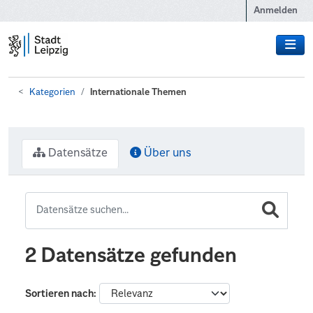
Zum Hauptinhalt wechseln
Anmelden
Kategorien
Internationale Themen
Datensätze
Über uns
2 Datensätze gefunden
Sortieren nach