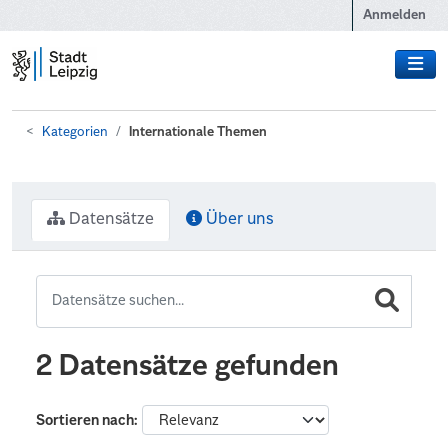
Zum Hauptinhalt wechseln
Anmelden
Kategorien
Internationale Themen
Datensätze
Über uns
2 Datensätze gefunden
Sortieren nach