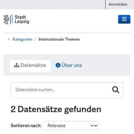
Zum Hauptinhalt wechseln
Anmelden
Kategorien
Internationale Themen
Datensätze
Über uns
2 Datensätze gefunden
Sortieren nach