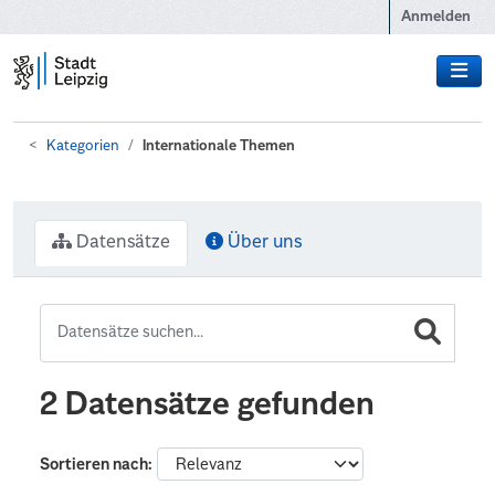
Zum Hauptinhalt wechseln
Anmelden
Kategorien
Internationale Themen
Datensätze
Über uns
2 Datensätze gefunden
Sortieren nach