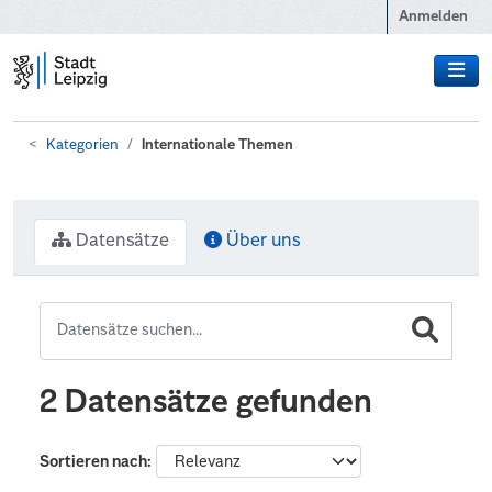
Zum Hauptinhalt wechseln
Anmelden
Kategorien
Internationale Themen
Datensätze
Über uns
2 Datensätze gefunden
Sortieren nach