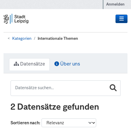
Zum Hauptinhalt wechseln
Anmelden
Kategorien
Internationale Themen
Datensätze
Über uns
2 Datensätze gefunden
Sortieren nach