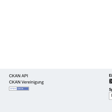
E
CKAN API
CKAN Vereinigung
S