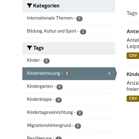
Kategorien
Tags:
Internationale Themen
-
2
Bildung, Kultur und Sport
-
Ante
1
Antei
Leipz
Tags
CSV
Kinder
-
2
Kinderbetreuung
-
x
2
Kinde
Anzah
Kindergarten
-
2
freie
CSV
Kinderkrippe
-
2
Kindertageseinrichtung
-
2
Migrationshintergrund
-
2
Bevölkerung
-