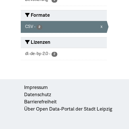
1
Formate
CSV
-
x
2
Lizenzen
dl-de-by-2.0
-
2
Impressum
Datenschutz
Barrierefreiheit
Über Open Data-Portal der Stadt Leipzig