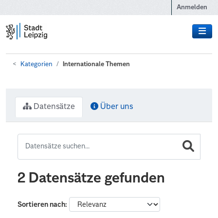
Zum Hauptinhalt wechseln
Anmelden
Kategorien
Internationale Themen
Datensätze
Über uns
2 Datensätze gefunden
Sortieren nach