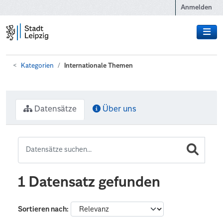
Zum Hauptinhalt wechseln
Anmelden
Kategorien
Internationale Themen
Datensätze
Über uns
1 Datensatz gefunden
Sortieren nach