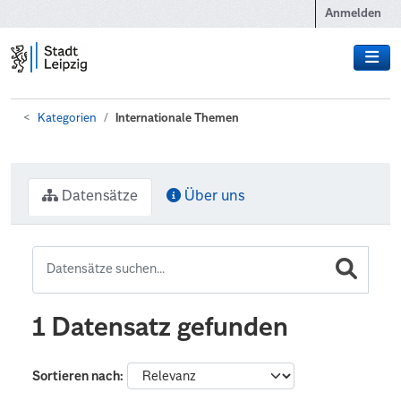
Zum Hauptinhalt wechseln
Anmelden
Kategorien
Internationale Themen
Datensätze
Über uns
1 Datensatz gefunden
Sortieren nach