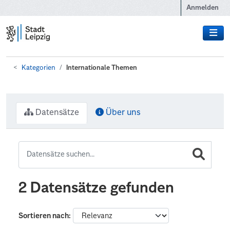
Zum Hauptinhalt wechseln
Anmelden
Kategorien
Internationale Themen
Datensätze
Über uns
2 Datensätze gefunden
Sortieren nach