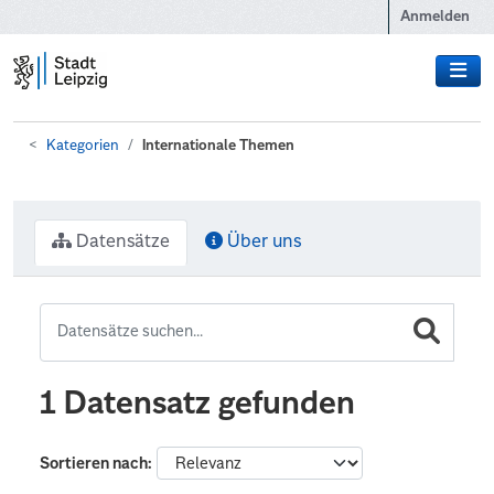
Zum Hauptinhalt wechseln
Anmelden
Kategorien
Internationale Themen
Datensätze
Über uns
1 Datensatz gefunden
Sortieren nach