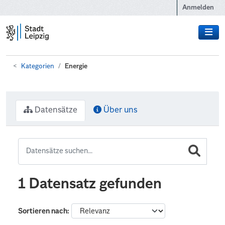
Zum Hauptinhalt wechseln
Anmelden
Kategorien
Energie
Datensätze
Über uns
1 Datensatz gefunden
Sortieren nach