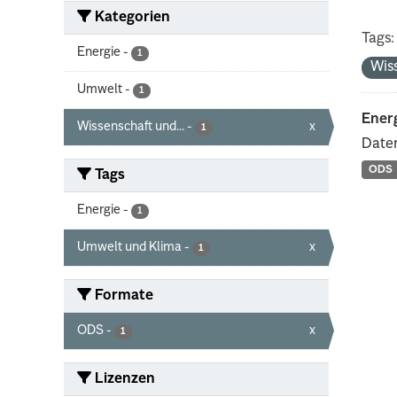
Kategorien
Tags:
Energie
-
1
Wis
Umwelt
-
1
Energ
Wissenschaft und...
-
x
1
Daten
ODS
Tags
Energie
-
1
Umwelt und Klima
-
x
1
Formate
ODS
-
x
1
Lizenzen