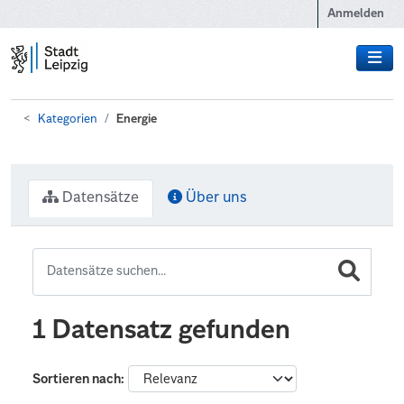
Zum Hauptinhalt wechseln
Anmelden
Kategorien
Energie
Datensätze
Über uns
1 Datensatz gefunden
Sortieren nach