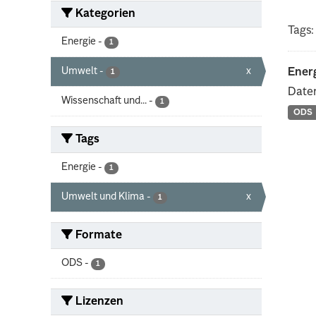
Kategorien
Tags:
Energie
-
1
Umwelt
-
x
Energ
1
Daten
Wissenschaft und...
-
1
ODS
Tags
Energie
-
1
Umwelt und Klima
-
x
1
Formate
ODS
-
1
Lizenzen