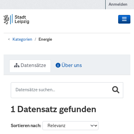
Zum Hauptinhalt wechseln
Anmelden
Kategorien
Energie
Datensätze
Über uns
1 Datensatz gefunden
Sortieren nach