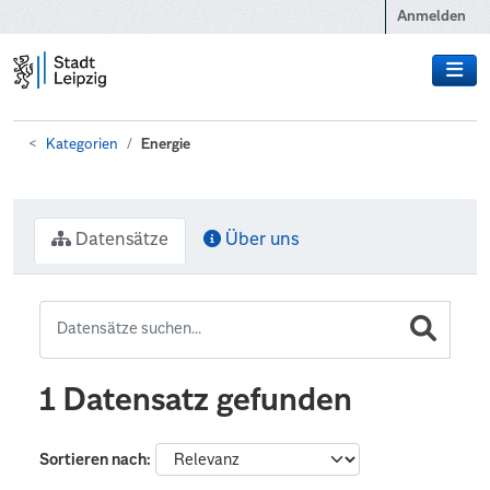
Zum Hauptinhalt wechseln
Anmelden
Kategorien
Energie
Datensätze
Über uns
1 Datensatz gefunden
Sortieren nach