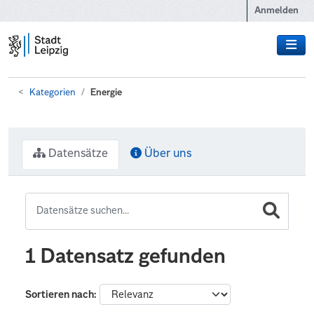
Zum Hauptinhalt wechseln
Anmelden
Kategorien
Energie
Datensätze
Über uns
1 Datensatz gefunden
Sortieren nach