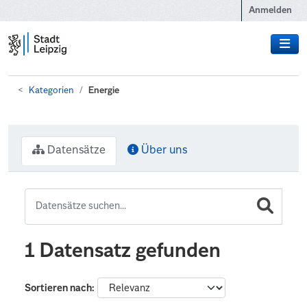
Zum Hauptinhalt wechseln
Anmelden
Kategorien
Energie
Datensätze
Über uns
1 Datensatz gefunden
Sortieren nach