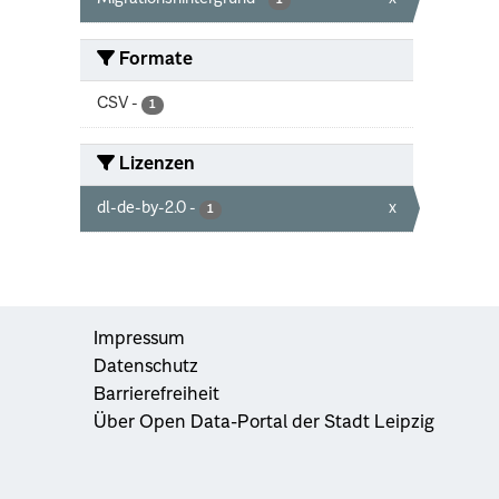
1
Formate
CSV
-
1
Lizenzen
dl-de-by-2.0
-
x
1
Impressum
Datenschutz
Barrierefreiheit
Über Open Data-Portal der Stadt Leipzig