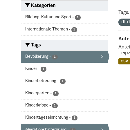
Kategorien
Tags:
Bildung, Kultur und Sport
-
1
dl-
Internationale Themen
-
1
Ante
Tags
Antei
Leipz
Bevölkerung
-
x
1
CSV
Kinder
-
1
Kinderbetreuung
-
1
Kindergarten
-
1
Kinderkrippe
-
1
Kindertageseinrichtung
-
1
Migrationshintergrund
-
x