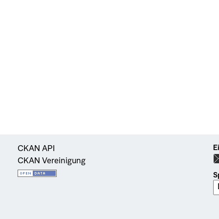
E
CKAN API
CKAN Vereinigung
S