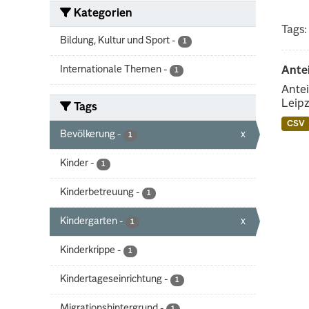
Kategorien
Tags:
Bildung, Kultur und Sport
-
1
Internationale Themen
-
Ante
1
Antei
Leipz
Tags
CSV
Bevölkerung
-
x
1
Kinder
-
1
Kinderbetreuung
-
1
Kindergarten
-
x
1
Kinderkrippe
-
1
Kindertageseinrichtung
-
1
Migrationshintergrund
-