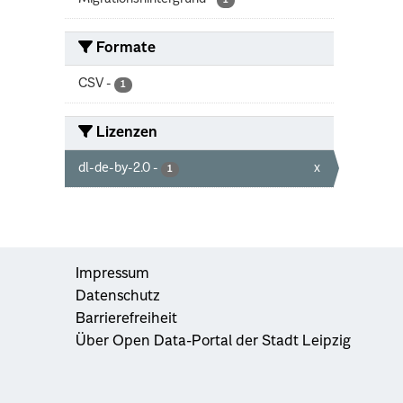
1
Formate
CSV
-
1
Lizenzen
dl-de-by-2.0
-
x
1
Impressum
Datenschutz
Barrierefreiheit
Über Open Data-Portal der Stadt Leipzig