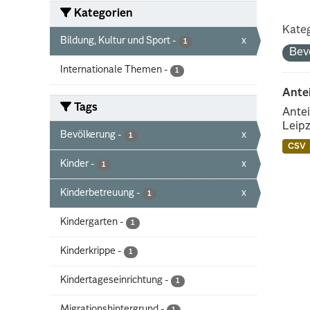
Kategorien
Kateg
Bildung, Kultur und Sport
-
x
1
Bev
Internationale Themen
-
1
Ante
Tags
Antei
Leipz
Bevölkerung
-
x
1
CSV
Kinder
-
x
1
Kinderbetreuung
-
x
1
Kindergarten
-
1
Kinderkrippe
-
1
Kindertageseinrichtung
-
1
Migrationshintergrund
-