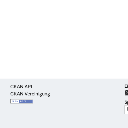
E
CKAN API
CKAN Vereinigung
S