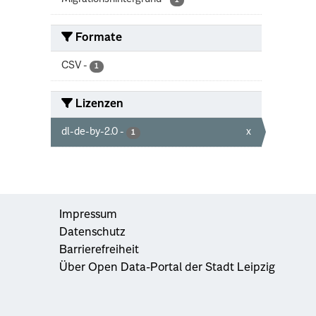
1
Formate
CSV
-
1
Lizenzen
dl-de-by-2.0
-
x
1
Impressum
Datenschutz
Barrierefreiheit
Über Open Data-Portal der Stadt Leipzig