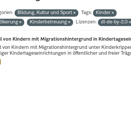
orien:
Bildung, Kultur und Sport
Tags:
Kinder
ölkerung
Kinderbetreuung
Lizenzen:
dl-de-by-2.0
il von Kindern mit Migrationshintergrund in Kindertagese
l von Kindern mit Migrationshintergrund unter Kinderkripp
iger Kindertageseinrichtungen in öffentlicher und freier Träge