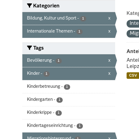
Kategorien
Kateg
Bildung, Kultur und Sport
-
x
1
Int
Internationale Themen
-
x
1
Mig
Tags
Ante
Antei
Bevölkerung
-
x
1
Leipz
Kinder
-
x
1
CSV
Kinderbetreuung
-
1
Kindergarten
-
1
Kinderkrippe
-
1
Kindertageseinrichtung
-
1
Migrationshintergrund
-
x