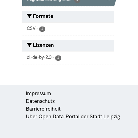
1
Formate
CSV
-
1
Lizenzen
dl-de-by-2.0
-
1
Impressum
Datenschutz
Barrierefreiheit
Über Open Data-Portal der Stadt Leipzig