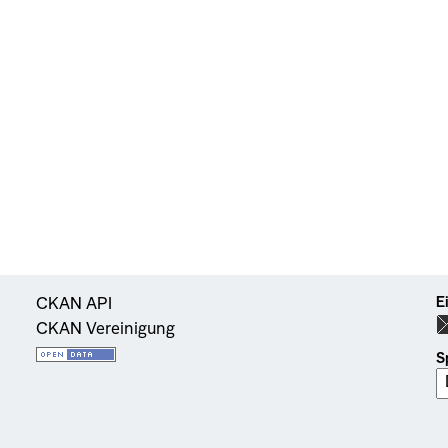
E
CKAN API
CKAN Vereinigung
S