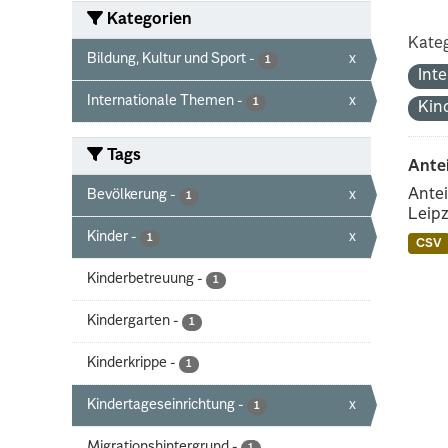
Kategorien
Kateg
Bildung, Kultur und Sport
-
x
1
Int
Internationale Themen
-
x
1
Kin
Tags
Ante
Antei
Bevölkerung
-
x
1
Leipz
Kinder
-
x
1
CSV
Kinderbetreuung
-
1
Kindergarten
-
1
Kinderkrippe
-
1
Kindertageseinrichtung
-
x
1
Migrationshintergrund
-