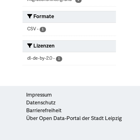
1
Formate
CSV
-
1
Lizenzen
dl-de-by-2.0
-
1
Impressum
Datenschutz
Barrierefreiheit
Über Open Data-Portal der Stadt Leipzig