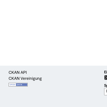
E
CKAN API
CKAN Vereinigung
S