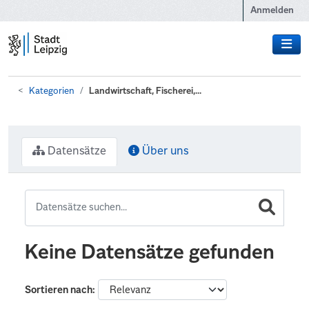
Zum Hauptinhalt wechseln
Anmelden
Kategorien
Landwirtschaft, Fischerei,...
Datensätze
Über uns
Keine Datensätze gefunden
Sortieren nach