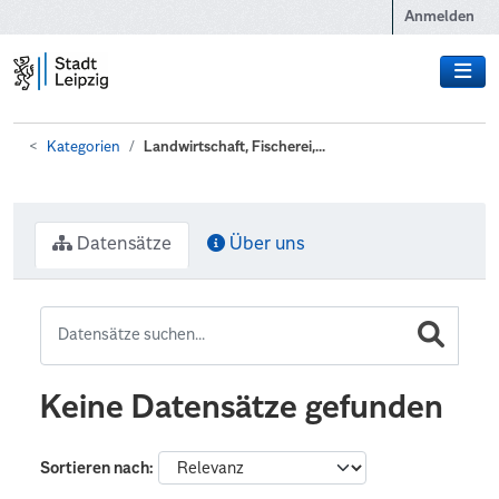
Zum Hauptinhalt wechseln
Anmelden
Kategorien
Landwirtschaft, Fischerei,...
Datensätze
Über uns
Keine Datensätze gefunden
Sortieren nach