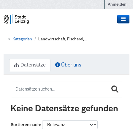
Zum Hauptinhalt wechseln
Anmelden
Kategorien
Landwirtschaft, Fischerei,...
Datensätze
Über uns
Keine Datensätze gefunden
Sortieren nach