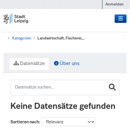
Zum Hauptinhalt wechseln
Anmelden
Kategorien
Landwirtschaft, Fischerei,...
Datensätze
Über uns
Keine Datensätze gefunden
Sortieren nach