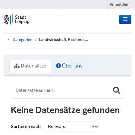
Zum Hauptinhalt wechseln
Anmelden
Kategorien
Landwirtschaft, Fischerei,...
Datensätze
Über uns
Keine Datensätze gefunden
Sortieren nach