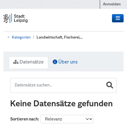
Zum Hauptinhalt wechseln
Anmelden
Kategorien
Landwirtschaft, Fischerei,...
Datensätze
Über uns
Keine Datensätze gefunden
Sortieren nach