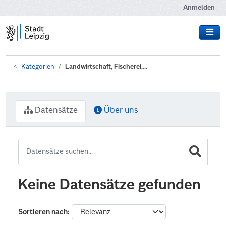
Zum Hauptinhalt wechseln
Anmelden
Kategorien
Landwirtschaft, Fischerei,...
Datensätze
Über uns
Keine Datensätze gefunden
Sortieren nach