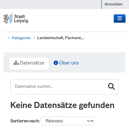
Zum Hauptinhalt wechseln
Anmelden
Kategorien
Landwirtschaft, Fischerei,...
Datensätze
Über uns
Keine Datensätze gefunden
Sortieren nach