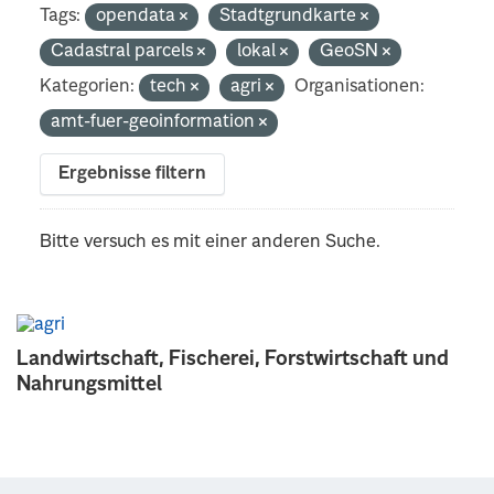
Tags:
opendata
Stadtgrundkarte
Cadastral parcels
lokal
GeoSN
Kategorien:
tech
agri
Organisationen:
amt-fuer-geoinformation
Ergebnisse filtern
Bitte versuch es mit einer anderen Suche.
Landwirtschaft, Fischerei, Forstwirtschaft und
Nahrungsmittel