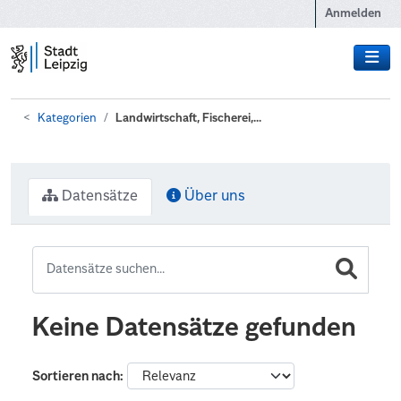
Zum Hauptinhalt wechseln
Anmelden
Kategorien
Landwirtschaft, Fischerei,...
Datensätze
Über uns
Keine Datensätze gefunden
Sortieren nach