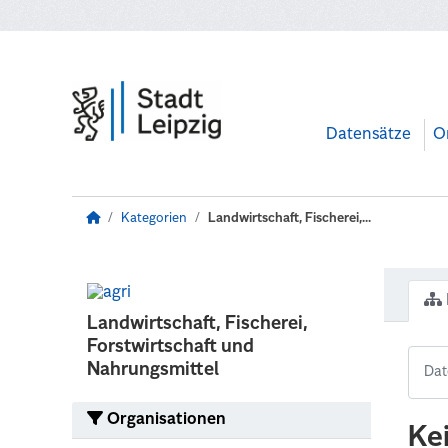
Zum Hauptinhalt wechseln
Datensätze
O
Kategorien
Landwirtschaft, Fischerei,...
Landwirtschaft, Fischerei,
Forstwirtschaft und
Nahrungsmittel
Organisationen
Ke