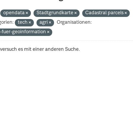
opendata
Stadtgrundkarte
Cadastral parcels
orien:
tech
agri
Organisationen:
-fuer-geoinformation
 versuch es mit einer anderen Suche.