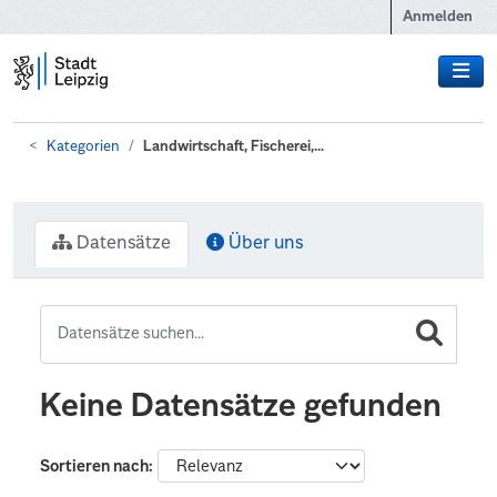
Zum Hauptinhalt wechseln
Anmelden
Kategorien
Landwirtschaft, Fischerei,...
Datensätze
Über uns
Keine Datensätze gefunden
Sortieren nach