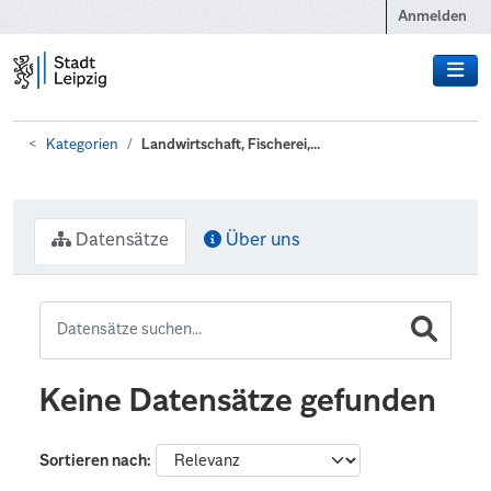
Zum Hauptinhalt wechseln
Anmelden
Kategorien
Landwirtschaft, Fischerei,...
Datensätze
Über uns
Keine Datensätze gefunden
Sortieren nach