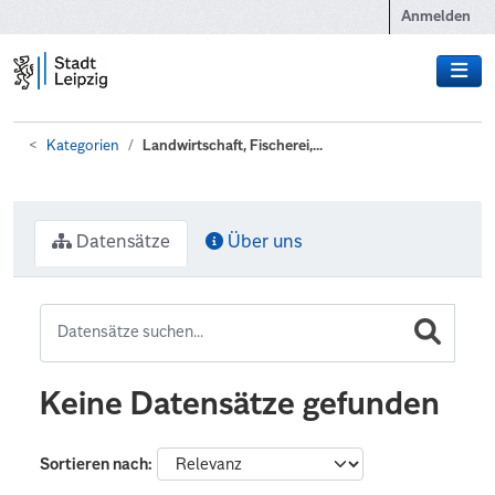
Zum Hauptinhalt wechseln
Anmelden
Kategorien
Landwirtschaft, Fischerei,...
Datensätze
Über uns
Keine Datensätze gefunden
Sortieren nach