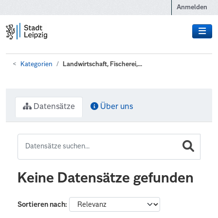
Zum Hauptinhalt wechseln
Anmelden
Kategorien
Landwirtschaft, Fischerei,...
Datensätze
Über uns
Keine Datensätze gefunden
Sortieren nach