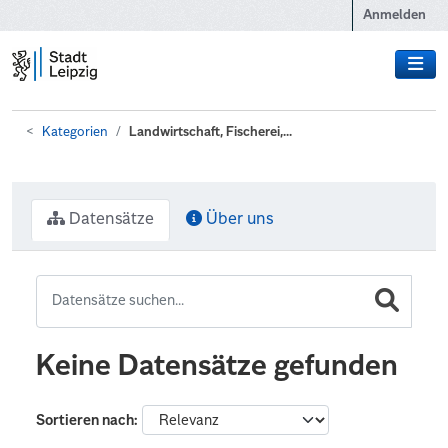
Zum Hauptinhalt wechseln
Anmelden
Kategorien
Landwirtschaft, Fischerei,...
Datensätze
Über uns
Keine Datensätze gefunden
Sortieren nach