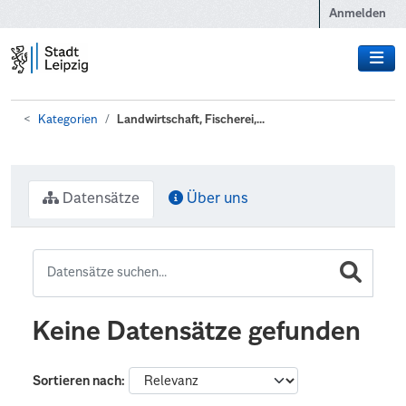
Zum Hauptinhalt wechseln
Anmelden
Kategorien
Landwirtschaft, Fischerei,...
Datensätze
Über uns
Keine Datensätze gefunden
Sortieren nach