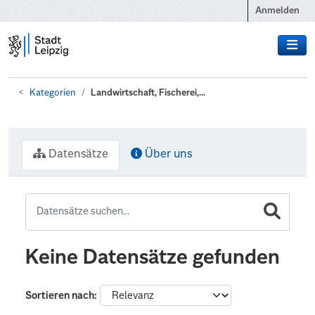
Zum Hauptinhalt wechseln
Anmelden
Kategorien
Landwirtschaft, Fischerei,...
Datensätze
Über uns
Keine Datensätze gefunden
Sortieren nach